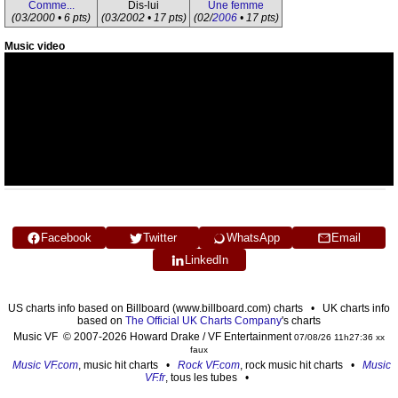
Comme...
Dis-lui
Une femme
(03/2000 • 6 pts)
(03/2002 • 17 pts)
(02/
2006
• 17 pts)
Music video
Facebook
Twitter
WhatsApp
Email
LinkedIn
US charts info based on Billboard (www.billboard.com) charts • UK charts info
based on
The Official UK Charts Company
's charts
Music VF © 2007-2026 Howard Drake / VF Entertainment
07/08/26 11h27:36 xx
faux
Music VF.com
, music hit charts •
Rock VF.com
, rock music hit charts •
Music
VF.fr
, tous les tubes •