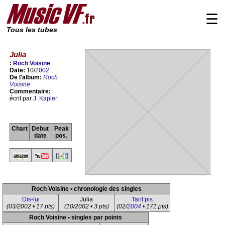
☰
Tous les tubes
Julia
:
Roch Voisine
Date:
10/
2002
De l'album:
Roch
Voisine
Commentaire:
écrit par
J. Kapler
Chart
Debut
Peak
date
pos.
Roch Voisine • chronologie des singles
Dis-lui
Julia
Tant pis
(03/2002 • 17 pts)
(10/2002 • 3 pts)
(02/
2004
• 171 pts)
Roch Voisine • singles par points