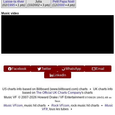
Laisse-la rêver
Julia
Petit Papa Noël
(02/
1995
• 1 pts)
(10/2002 • 3 pts)
(12/
2000
• 4 pts)
Music video
Facebook
Twitter
WhatsApp
Email
LinkedIn
US charts info based on Billboard (www.billboard.com) charts • UK charts info
based on
The Official UK Charts Company
's charts
Music VF © 2007-2026 Howard Drake / VF Entertainment
07/08/26 16h51:48 xx
faux
Music VF.com
, music hit charts •
Rock VF.com
, rock music hit charts •
Music
VF.fr
, tous les tubes •