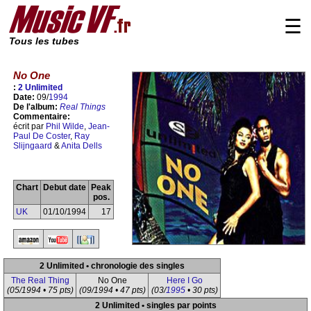
☰
Tous les tubes
No One
:
2 Unlimited
Date:
09/
1994
De l'album:
Real Things
Commentaire:
écrit par
Phil Wilde
,
Jean-
Paul De Coster
,
Ray
Slijngaard
&
Anita Dells
Chart
Debut date
Peak
pos.
UK
01/10/1994
17
2 Unlimited • chronologie des singles
The Real Thing
No One
Here I Go
(05/1994 • 75 pts)
(09/1994 • 47 pts)
(03/
1995
• 30 pts)
2 Unlimited • singles par points