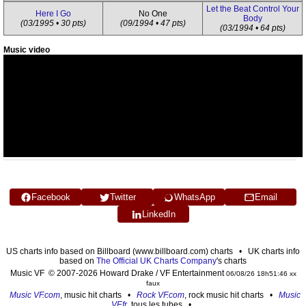
Let the Beat Control Your
Here I Go
No One
Body
(03/1995 • 30 pts)
(09/1994 • 47 pts)
(03/1994 • 64 pts)
Music video
Facebook
Twitter
WhatsApp
Email
LinkedIn
US charts info based on Billboard (www.billboard.com) charts • UK charts info
based on
The Official UK Charts Company
's charts
Music VF © 2007-2026 Howard Drake / VF Entertainment
06/08/26 18h51:46 xx
faux
Music VF.com
, music hit charts •
Rock VF.com
, rock music hit charts •
Music
VF.fr
, tous les tubes •