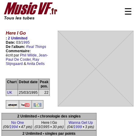
☰
Tous les tubes
Here I Go
:
2 Unlimited
Date:
03/
1995
De l'album:
Real Things
Commentaire:
écrit par
Phil Wilde
,
Jean-
Paul De Coster
,
Ray
Slijngaard
&
Anita Dells
Chart
Debut date
Peak
pos.
UK
25/03/1995
22
2 Unlimited • chronologie des singles
No One
Here I Go
Wanna Get Up
(09/
1994
• 47 pts)
(03/1995 • 30 pts)
(04/
1999
• 3 pts)
2 Unlimited • singles par points