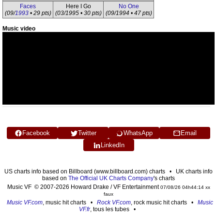
Faces
Here I Go
No One
(09/
1993
• 29 pts)
(03/1995 • 30 pts)
(09/1994 • 47 pts)
Music video
Facebook
Twitter
WhatsApp
Email
LinkedIn
US charts info based on Billboard (www.billboard.com) charts • UK charts info
based on
The Official UK Charts Company
's charts
Music VF © 2007-2026 Howard Drake / VF Entertainment
07/08/26 04h44:14 xx
faux
Music VF.com
, music hit charts •
Rock VF.com
, rock music hit charts •
Music
VF.fr
, tous les tubes •