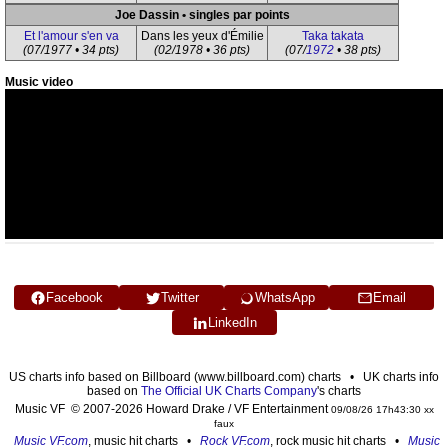
Joe Dassin • singles par points
Et l'amour s'en va
Dans les yeux d'Émilie
Taka takata
(07/1977 • 34 pts)
(02/1978 • 36 pts)
(07/
1972
• 38 pts)
Music video
Facebook
Twitter
WhatsApp
Email
LinkedIn
US charts info based on Billboard (www.billboard.com) charts • UK charts info
based on
The Official UK Charts Company
's charts
Music VF © 2007-2026 Howard Drake / VF Entertainment
09/08/26 17h43:30 xx
faux
Music VF.com
, music hit charts •
Rock VF.com
, rock music hit charts •
Music