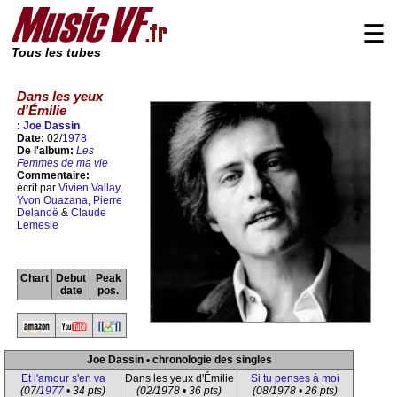
☰
Tous les tubes
Dans les yeux
d'Émilie
:
Joe Dassin
Date:
02/
1978
De l'album:
Les
Femmes de ma vie
Commentaire:
écrit par
Vivien Vallay
,
Yvon Ouazana
,
Pierre
Delanoë
&
Claude
Lemesle
Chart
Debut
Peak
date
pos.
Joe Dassin • chronologie des singles
Et l'amour s'en va
Dans les yeux d'Émilie
Si tu penses à moi
(07/
1977
• 34 pts)
(02/1978 • 36 pts)
(08/1978 • 26 pts)