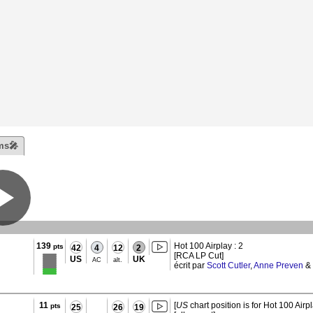
ms🎤
139
Hot 100 Airplay : 2
pts
42
4
12
2
[RCA LP Cut]
US
UK
AC
alt.
écrit par
Scott Cutler
,
Anne Preven
&
11
[
US
chart position is for Hot 100 Airpl
pts
25
26
19