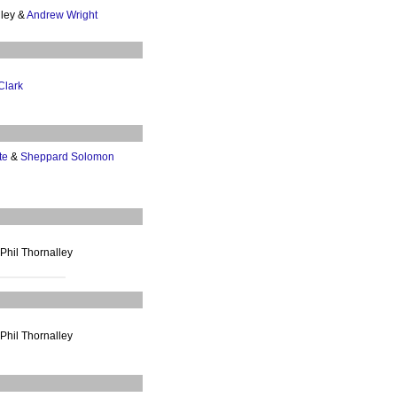
lley &
Andrew Wright
Clark
te
&
Sheppard Solomon
 Phil Thornalley
 Phil Thornalley