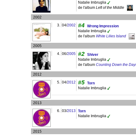
Natalie Imbruglia
de l'album
Left of the Middle
2002
#4
3.
04/
2002
Wrong Impression
Natalie Imbruglia
de l'album
White Lilies Island
2005
#2
4.
06/
2005
Shiver
Natalie Imbruglia
de l'album
Counting Down the Day
2012
#5
5.
04/
2012
Torn
Natalie Imbruglia
2013
6.
03/
2013
Torn
Natalie Imbruglia
2015