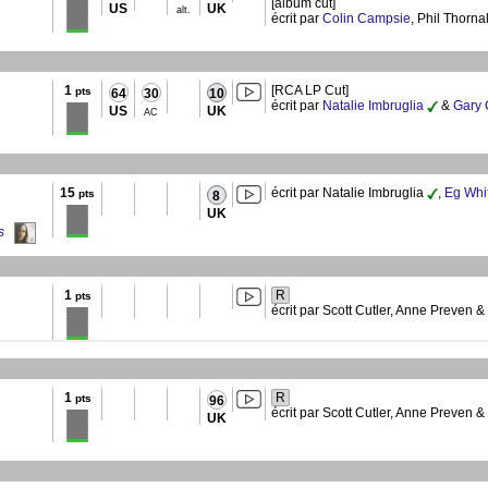
[album cut]
US
UK
alt.
écrit par
Colin Campsie
, Phil Thorna
1
[RCA LP Cut]
pts
64
30
10
écrit par
Natalie Imbruglia
&
Gary 
US
UK
AC
15
écrit par Natalie Imbruglia
,
Eg Whi
pts
8
UK
s
1
R
pts
écrit par Scott Cutler, Anne Preven &
1
R
pts
96
écrit par Scott Cutler, Anne Preven &
UK