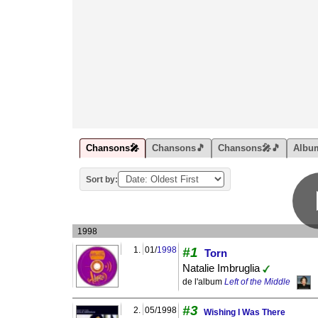
Chansons🎤
Chansons🎵
Chansons🎤🎵
Albu
Sort by:
1998
1.
01/
1998
#1
Torn
Natalie Imbruglia
de l'album
Left of the Middle
#3
2.
05/1998
Wishing I Was There