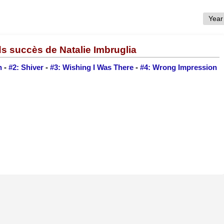
s succès de Natalie Imbruglia
n
-
#2: Shiver
-
#3: Wishing I Was There
-
#4: Wrong Impression