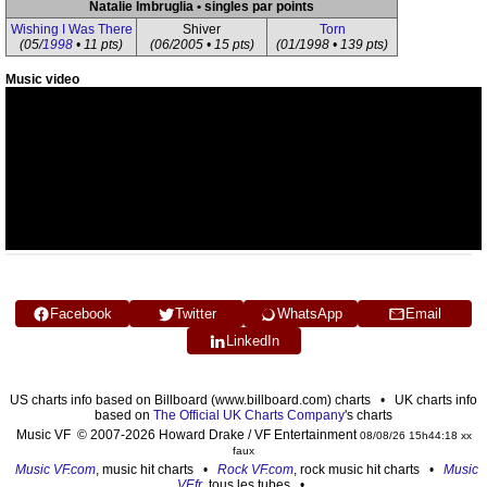
Natalie Imbruglia • singles par points
Wishing I Was There
Shiver
Torn
(05/
1998
• 11 pts)
(06/2005 • 15 pts)
(01/1998 • 139 pts)
Music video
Facebook
Twitter
WhatsApp
Email
LinkedIn
US charts info based on Billboard (www.billboard.com) charts • UK charts info
based on
The Official UK Charts Company
's charts
Music VF © 2007-2026 Howard Drake / VF Entertainment
08/08/26 15h44:18 xx
faux
Music VF.com
, music hit charts •
Rock VF.com
, rock music hit charts •
Music
VF.fr
, tous les tubes •