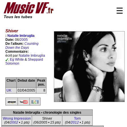
☰
Tous les tubes
Shiver
:
Natalie Imbruglia
Date:
06/
2005
De l'album:
Counting
Down the Days
Commentaire:
écrit par
Natalie Imbruglia
,
Eg White
&
Sheppard
Solomon
Chart
Debut date
Peak
pos.
UK
02/04/2005
8
Natalie Imbruglia • chronologie des singles
Wrong Impression
Shiver
Torn
(04/
2002
• 1 pts)
(06/2005 • 15 pts)
(04/
2012
• 1 pts)