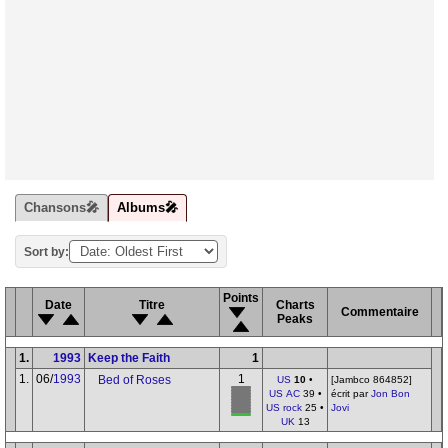
Chansons🎤
Albums🎤
Sort by:
Points
Date
Titre
Charts
Commentaire
Peaks
1.
1993
Keep the Faith
1
1.
06/
1993
1
Bed of Roses
US
10
•
[Jambco 864852]
US AC
39 •
écrit par
Jon Bon
US rock
25 •
Jovi
UK
13