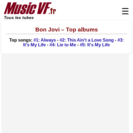
☰
Tous les tubes
Bon Jovi – Top albums
Top songs:
#1: Always
-
#2: This Ain't a Love Song
-
#3:
It's My Life
-
#4: Lie to Me
-
#5: It's My Life