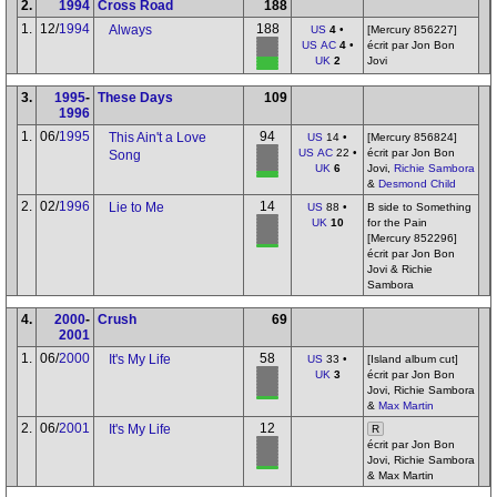
2.
1994
Cross Road
188
1.
12/
1994
188
Always
US
4
•
[Mercury 856227]
US AC
4
•
écrit par Jon Bon
UK
2
Jovi
3.
1995
-
These Days
109
1996
1.
06/
1995
94
This Ain't a Love
US
14 •
[Mercury 856824]
US AC
22 •
écrit par Jon Bon
Song
UK
6
Jovi,
Richie Sambora
&
Desmond Child
2.
02/
1996
14
Lie to Me
US
88 •
B side to Something
UK
10
for the Pain
[Mercury 852296]
écrit par Jon Bon
Jovi & Richie
Sambora
4.
2000
-
Crush
69
2001
1.
06/
2000
58
It's My Life
US
33 •
[Island album cut]
UK
3
écrit par Jon Bon
Jovi, Richie Sambora
&
Max Martin
2.
06/
2001
12
It's My Life
R
écrit par Jon Bon
Jovi, Richie Sambora
& Max Martin