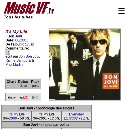
☰
Tous les tubes
It's My Life
:
Bon Jovi
Date:
06/
2001
De l'album:
Crush
Commentaire:
R
écrit par
Jon Bon Jovi
,
Richie Sambora
&
Max Martin
Chart
Debut
Peak
date
pos.
Bon Jovi • chronologie des singles
It's My Life
It's My Life
Everyday
(06/
2000
• 58 pts)
(06/2001 • 12 pts)
(11/
2002
• 1 pts)
Bon Jovi • singles par points