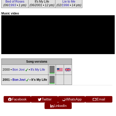
Bed of Roses
It's My Life
Lie to Me
(06/
1993
• 1 pts)
(06/2001 • 12 pts)
(02/
1996
• 14 pts)
Music video
Song versions
2000 •
Bon Jovi
•
It's My Life
2001 •
Bon Jovi
• It's My Life
Facebook
Twitter
WhatsApp
Email
LinkedIn