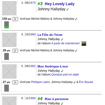
3.
06/
1975
#3
Hey Lovely Lady
Johnny Hallyday
150
écrit par Michel Mallory & Johnny Hallyday
pts
4.
10/
1980
La Fille de l'hiver
Johnny Hallyday
de l'album
À partir de maintenant
28
écrit par Michel Mallory & Johnny Hallyday
pts
5.
09/
1982
Mon Amérique à moi
Johnny Hallyday
de l'album
Quelque part un aigle
27
écrit par
Philippe Labro
, Johnny Hallyday
&
Éric Bouad
pts
#4
6.
11/
1984
Rien à personne
Johnny Hallyday