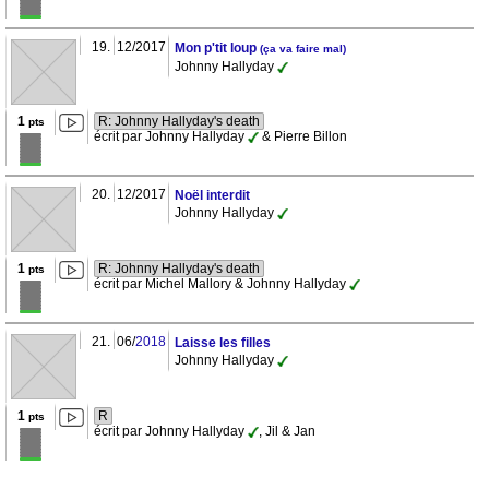
19.
12/2017
Mon p'tit loup
(ça va faire mal)
Johnny Hallyday
1
R: Johnny Hallyday's death
pts
écrit par Johnny Hallyday
& Pierre Billon
20.
12/2017
Noël interdit
Johnny Hallyday
1
R: Johnny Hallyday's death
pts
écrit par Michel Mallory & Johnny Hallyday
21.
06/
2018
Laisse les filles
Johnny Hallyday
1
R
pts
écrit par Johnny Hallyday
, Jil & Jan