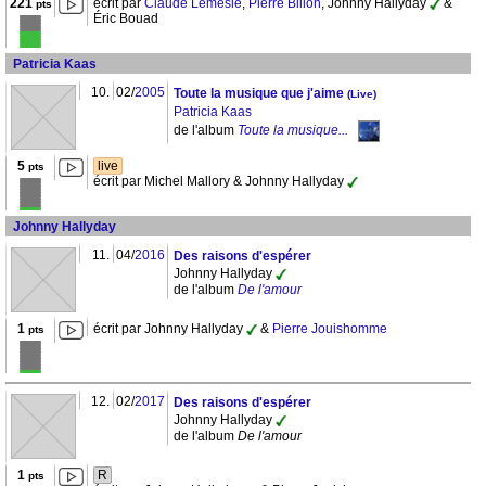
221
écrit par
Claude Lemesle
,
Pierre Billon
, Johnny Hallyday
&
pts
Éric Bouad
Patricia Kaas
10.
02/
2005
Toute la musique que j'aime
(Live)
Patricia Kaas
de l'album
Toute la musique...
5
live
pts
écrit par Michel Mallory & Johnny Hallyday
Johnny Hallyday
11.
04/
2016
Des raisons d'espérer
Johnny Hallyday
de l'album
De l'amour
1
écrit par Johnny Hallyday
&
Pierre Jouishomme
pts
12.
02/
2017
Des raisons d'espérer
Johnny Hallyday
de l'album
De l'amour
1
R
pts