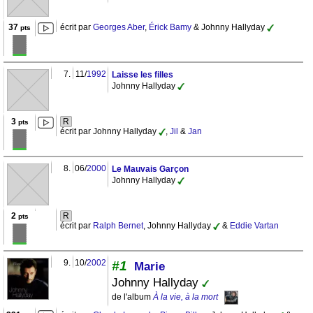
37
écrit par
Georges Aber
,
Érick Bamy
& Johnny Hallyday
pts
7.
11/
1992
Laisse les filles
Johnny Hallyday
3
R
pts
écrit par Johnny Hallyday
,
Jil
&
Jan
8.
06/
2000
Le Mauvais Garçon
Johnny Hallyday
2
R
pts
écrit par
Ralph Bernet
, Johnny Hallyday
&
Eddie Vartan
9.
10/
2002
#1
Marie
Johnny Hallyday
de l'album
À la vie, à la mort