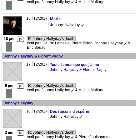
écrit par Johnny Hallyday
& Michel Mallory
16.
12/2017
Marie
Johnny Hallyday
18
R: Johnny Hallyday's death
pts
écrit par Claude Lemesle, Pierre Billon, Johnny Hallyday
&
Éric Bouad
Johnny Hallyday & Florent Pagny
17.
12/2017
Toute la musique que j'aime
Johnny Hallyday & Florent Pagny
9
R: Johnny Hallyday's death
pts
écrit par Johnny Hallyday
& Michel Mallory
Johnny Hallyday
18.
12/2017
Des raisons d'espérer
Johnny Hallyday
2
R: Johnny Hallyday's death
pts
écrit par Johnny Hallyday
& Pierre Jouishomme