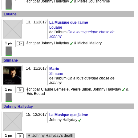
écrit par Johnny Hallyday
& Pierre Jouishomme
Louane
13.
11/2017
La Musique que j'aime
Louane
de l'album
On a tous quelque chose de
Johnny
1
écrit par Johnny Hallyday
& Michel Mallory
pts
Slimane
14.
11/2017
Marie
Slimane
de l'album
On a tous quelque chose de
Johnny
1
écrit par Claude Lemesle, Pierre Billon, Johnny Hallyday
&
pts
Éric Bouad
Johnny Hallyday
15.
12/2017
La Musique que j'aime
Johnny Hallyday
1
R: Johnny Hallyday's death
pts