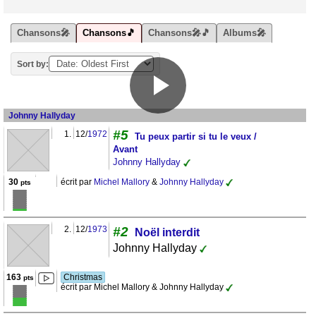
Chansons🎤
Chansons🎵
Chansons🎤🎵
Albums🎤
Sort by:
Johnny Hallyday
#5
1.
12/
1972
Tu peux partir si tu le veux /
Avant
Johnny Hallyday
30
écrit par
Michel Mallory
&
Johnny Hallyday
pts
2.
12/
1973
#2
Noël interdit
Johnny Hallyday
163
Christmas
pts
écrit par Michel Mallory & Johnny Hallyday