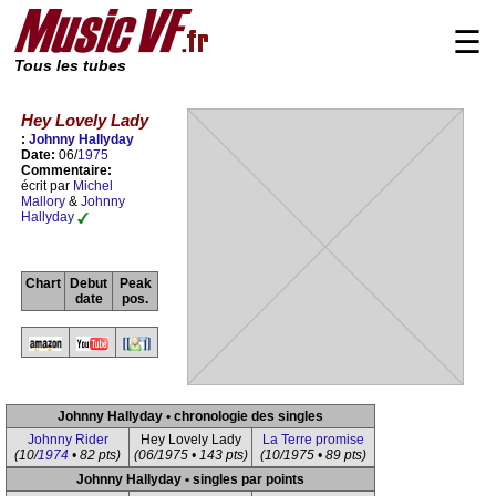
☰
Tous les tubes
Hey Lovely Lady
:
Johnny Hallyday
Date:
06/
1975
Commentaire:
écrit par
Michel
Mallory
&
Johnny
Hallyday
Chart
Debut
Peak
date
pos.
Johnny Hallyday • chronologie des singles
Johnny Rider
Hey Lovely Lady
La Terre promise
(10/
1974
• 82 pts)
(06/1975 • 143 pts)
(10/1975 • 89 pts)
Johnny Hallyday • singles par points