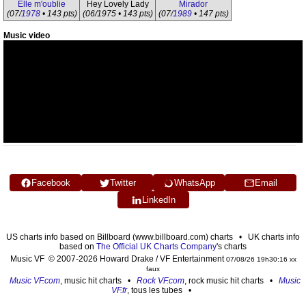
Elle m'oublie
Hey Lovely Lady
Mirador
(07/
1978
• 143 pts)
(06/1975 • 143 pts)
(07/
1989
• 147 pts)
Music video
Facebook
Twitter
WhatsApp
Email
LinkedIn
US charts info based on Billboard (www.billboard.com) charts • UK charts info
based on
The Official UK Charts Company
's charts
Music VF © 2007-2026 Howard Drake / VF Entertainment
07/08/26 19h30:16 xx
faux
Music VF.com
, music hit charts •
Rock VF.com
, rock music hit charts •
Music
VF.fr
, tous les tubes •