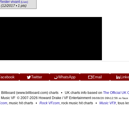
Rester vivant
(Live)
(12/2017 • 1 pts)
Facebook
Twitter
WhatsApp
Email
Link
n Billboard (www.billboard.com) charts • UK charts info based on
The Official UK
Music VF © 2007-2026 Howard Drake / VF Entertainment
06/08/26 09h12:56 xx faux
F.com
, music hit charts •
Rock VF.com
, rock music hit charts •
Music VF.fr
, tous l