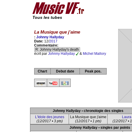
Tous les tubes
La Musique que j'aime
:
Johnny Hallyday
Date:
12/
2017
Commentaire:
R: Johnny Hallyday's death
écrit par
Johnny Hallyday
&
Michel Mallory
Chart
Debut date
Peak pos.
Johnny Hallyday • chronologie des singles
L'Idole des jeunes
La Musique que j'aime
Laura
(12/2017 • 3 pts)
(12/2017 • 1 pts)
(12/2017 • 1
Johnny Hallyday • singles par points