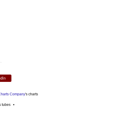
edIn
 Charts Company
's charts
es tubes •