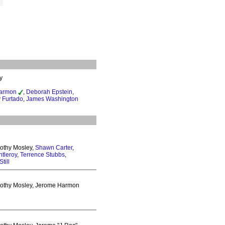
y
armon
,
Deborah Epstein
,
y Furtado
,
James Washington
mothy Mosley,
Shawn Carter
,
tleroy
,
Terrence Stubbs
,
till
Timothy Mosley, Jerome Harmon