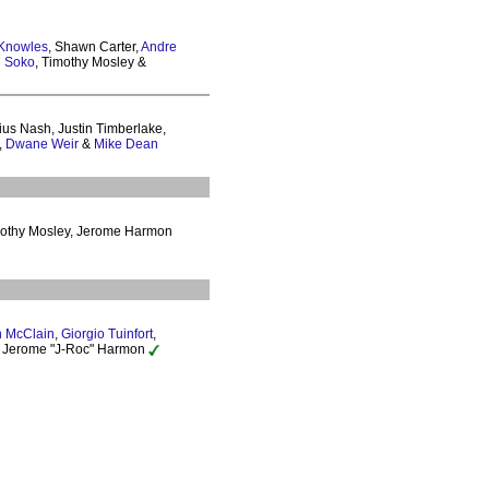
Knowles
, Shawn Carter,
Andre
n Soko
, Timothy Mosley &
ius Nash, Justin Timberlake,
,
Dwane Weir
&
Mike Dean
Timothy Mosley, Jerome Harmon
 McClain
,
Giorgio Tuinfort
,
 & Jerome "J-Roc" Harmon