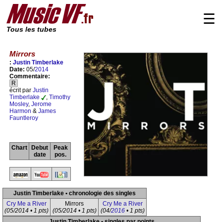
☰
Tous les tubes
Mirrors
:
Justin Timberlake
Date:
05/
2014
Commentaire:
R
écrit par
Justin
Timberlake
,
Timothy
Mosley
,
Jerome
Harmon
&
James
Fauntleroy
Chart
Debut
Peak
date
pos.
Justin Timberlake • chronologie des singles
Cry Me a River
Mirrors
Cry Me a River
(05/2014 • 1 pts)
(05/2014 • 1 pts)
(04/
2016
• 1 pts)
Justin Timberlake • singles par points