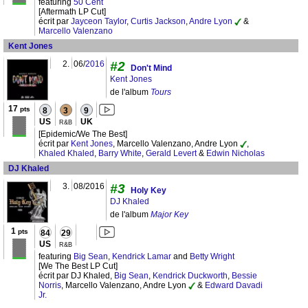
featuring
50 Cent
[Aftermath LP Cut]
écrit par
Jayceon Taylor
,
Curtis Jackson
,
Andre Lyon
&
Marcello Valenzano
Kent Jones
2.
06/
2016
#2
Don't Mind
Kent Jones
de l'album
Tours
17
pts
8
3
9
US
UK
R&B
[Epidemic/We The Best]
écrit par
Kent Jones
, Marcello Valenzano, Andre Lyon
,
Khaled Khaled
,
Barry White
,
Gerald Levert
&
Edwin Nicholas
DJ Khaled
3.
08/2016
#3
Holy Key
DJ Khaled
de l'album
Major Key
1
pts
84
29
US
R&B
featuring
Big Sean
,
Kendrick Lamar
and
Betty Wright
[We The Best LP Cut]
écrit par DJ Khaled,
Big Sean
,
Kendrick Duckworth
,
Bessie
Norris
, Marcello Valenzano, Andre Lyon
&
Edward Davadi
Jr.