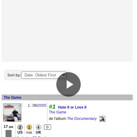
Sort by:
The Game
1.
06/
2005
#1
Hate It or Love It
The Game
de l'album
The Documentary
17
pts
2
1
4
US
UK
R&B