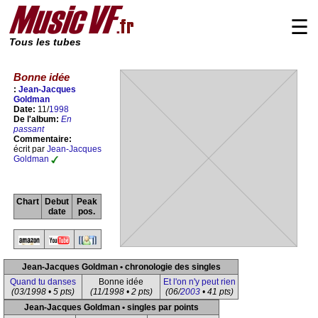
☰
Tous les tubes
Bonne idée
:
Jean-Jacques
Goldman
Date:
11/
1998
De l'album:
En
passant
Commentaire:
écrit par
Jean-Jacques
Goldman
Chart
Debut
Peak
date
pos.
Jean-Jacques Goldman • chronologie des singles
Quand tu danses
Bonne idée
Et l'on n'y peut rien
(03/1998 • 5 pts)
(11/1998 • 2 pts)
(06/
2003
• 41 pts)
Jean-Jacques Goldman • singles par points