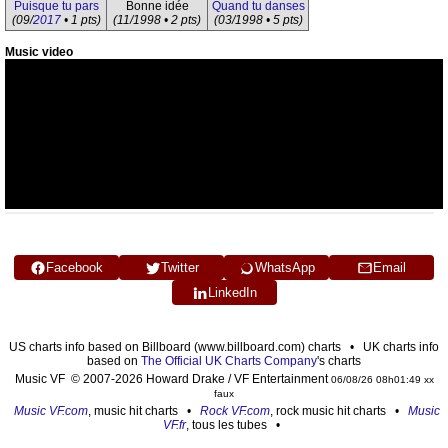
Puisque tu pars
Bonne idée
Quand tu danses
(09/
2017
• 1 pts)
(11/1998 • 2 pts)
(03/1998 • 5 pts)
Music video
Facebook
Twitter
WhatsApp
Email
LinkedIn
US charts info based on Billboard (www.billboard.com) charts • UK charts info
based on
The Official UK Charts Company
's charts
Music VF © 2007-2026 Howard Drake / VF Entertainment
06/08/26 08h01:49 xx
faux
Music VF.com
, music hit charts •
Rock VF.com
, rock music hit charts •
Music
VF.fr
, tous les tubes •