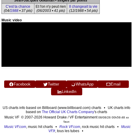
Jean-Jacques Goldman • singles par points
C'est ta chance
Et l'on n'y peut rien
Il changeait la vie
(04/
1988
• 37 pts)
(06/2003 • 41 pts)
(12/1988 • 54 pts)
Music video
Facebook
Twitter
WhatsApp
Email
LinkedIn
US charts info based on Billboard (www.billboard.com) charts • UK charts info
based on
The Official UK Charts Company
's charts
Music VF © 2007-2026 Howard Drake / VF Entertainment
08/08/26 00h59:48 xx
faux
Music VF.com
, music hit charts •
Rock VF.com
, rock music hit charts •
Music
VF.fr
, tous les tubes •