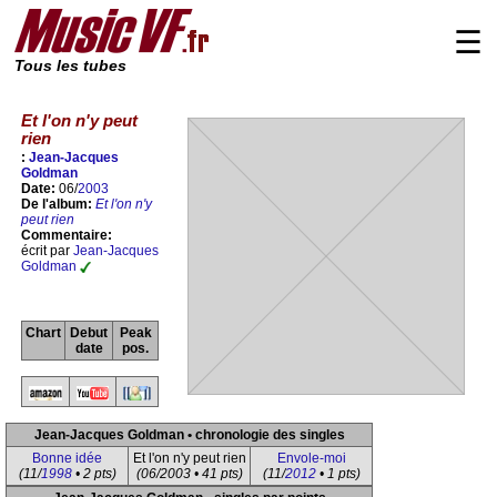
☰
Tous les tubes
Et l'on n'y peut
rien
:
Jean-Jacques
Goldman
Date:
06/
2003
De l'album:
Et l'on n'y
peut rien
Commentaire:
écrit par
Jean-Jacques
Goldman
Chart
Debut
Peak
date
pos.
Jean-Jacques Goldman • chronologie des singles
Bonne idée
Et l'on n'y peut rien
Envole-moi
(11/
1998
• 2 pts)
(06/2003 • 41 pts)
(11/
2012
• 1 pts)