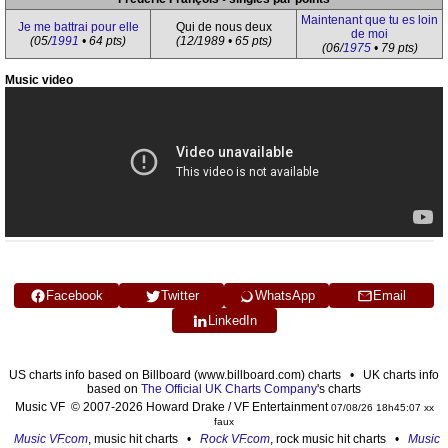
Maintenant que tu es loin
Je me battrai pour elle
Qui de nous deux
de moi
(05/
1991
• 64 pts)
(12/1989 • 65 pts)
(06/
1975
• 79 pts)
Music video
Facebook
Twitter
WhatsApp
Email
LinkedIn
US charts info based on Billboard (www.billboard.com) charts • UK charts info
based on
The Official UK Charts Company
's charts
Music VF © 2007-2026 Howard Drake / VF Entertainment
07/08/26 18h45:07 xx
faux
Music VF.com
, music hit charts •
Rock VF.com
, rock music hit charts •
Music