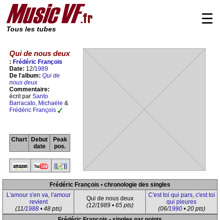
☰
Tous les tubes
Qui de nous deux
:
Frédéric François
Date:
12/
1989
De l'album:
Qui de
nous deux
Commentaire:
écrit par
Santo
Barracato
,
Michaële
&
Frédéric François
Chart
Debut
Peak
date
pos.
Frédéric François • chronologie des singles
L'amour s'en va, l'amour
C'est toi qui pars, c'est toi
Qui de nous deux
revient
qui pleures
(12/1989 • 65 pts)
(11/
1988
• 48 pts)
(06/
1990
• 20 pts)
Frédéric François • singles par points