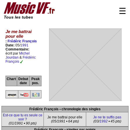
☰
Tous les tubes
Je me battrai
pour elle
:
Frédéric François
Date:
05/
1991
Commentaire:
écrit par
Michel
Jourdan
&
Frédéric
François
Chart
Debut
Peak
date
pos.
Frédéric François • chronologie des singles
Est-ce que tu es seule ce
Je me battrai pour elle
Je ne te suffis pas
soir ?
(05/1991 • 64 pts)
(03/
1992
• 45 pts)
(01/1991 • 90 pts)
Frédéric François • singles par points