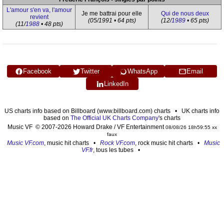
L'amour s'en va, l'amour
Je me battrai pour elle
Qui de nous deux
revient
(05/1991 • 64 pts)
(12/
1989
• 65 pts)
(11/
1988
• 48 pts)
Facebook
Twitter
WhatsApp
Email
LinkedIn
US charts info based on Billboard (www.billboard.com) charts • UK charts info
based on
The Official UK Charts Company
's charts
Music VF © 2007-2026 Howard Drake / VF Entertainment
08/08/26 18h59:55 xx
faux
Music VF.com
, music hit charts •
Rock VF.com
, rock music hit charts •
Music
VF.fr
, tous les tubes •