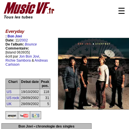
☰
Tous les tubes
Everyday
:
Bon Jovi
Date:
11/
2002
De l'album:
Bounce
Commentaire:
[Island 063935]
écrit par
Jon Bon Jovi
,
Richie Sambora
&
Andreas
Carlsson
Chart
Debut date
Peak
pos.
US
19/10/2002
118
US rock
28/09/2002
31
UK
28/09/2002
5
Bon Jovi • chronologie des singles