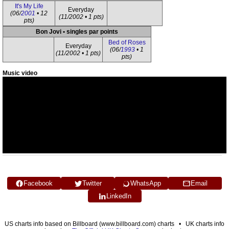
It's My Life
Everyday
(06/
2001
• 12
(11/2002 • 1 pts)
pts)
Bon Jovi • singles par points
Bed of Roses
Everyday
(06/
1993
• 1
(11/2002 • 1 pts)
pts)
Music video
Facebook
Twitter
WhatsApp
Email
LinkedIn
US charts info based on Billboard (www.billboard.com) charts • UK charts info