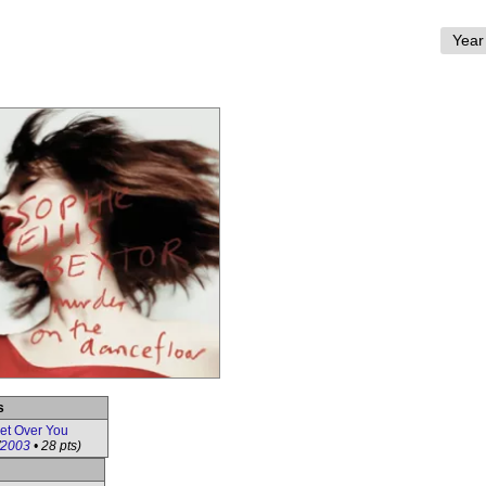
s
et Over You
2003
• 28 pts)