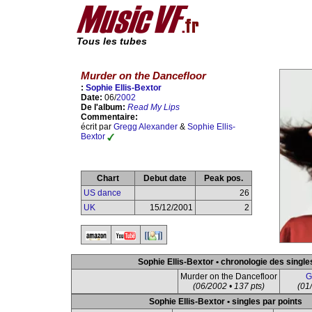
Tous les tubes
Murder on the Dancefloor
:
Sophie Ellis-Bextor
Date:
06/
2002
De l'album:
Read My Lips
Commentaire:
écrit par
Gregg Alexander
&
Sophie Ellis-
Bextor
Chart
Debut date
Peak pos.
US dance
26
UK
15/12/2001
2
Sophie Ellis-Bextor • chronologie des single
Murder on the Dancefloor
G
(06/2002 • 137 pts)
(01/
Sophie Ellis-Bextor • singles par points