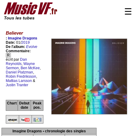
☰
Tous les tubes
Believer
:
Imagine Dragons
Date:
01/
2019
De l'album:
Evolve
Commentaire:
R
écrit par
Dan
Reynolds
,
Wayne
Sermon
,
Ben McKee
,
Daniel Platzman
,
Robin Fredriksson
,
Mattias Larsson
&
Justin Tranter
Chart
Debut
Peak
date
pos.
Imagine Dragons • chronologie des singles