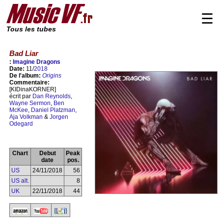
☰
Tous les tubes
Bad Liar
:
Imagine Dragons
Date:
11/
2018
De l'album:
Origins
Commentaire:
[KIDinaKORNER]
écrit par
Dan Reynolds
,
Wayne Sermon
,
Ben
McKee
,
Daniel Platzman
,
Aja Volkman
&
Jorgen
Odegard
Chart
Debut
Peak
date
pos.
US
24/11/2018
56
US alt.
8
UK
22/11/2018
44