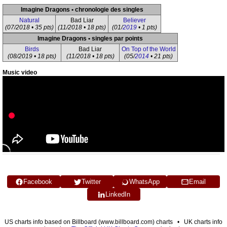
Imagine Dragons • chronologie des singles
Natural
Bad Liar
Believer
(07/2018 • 35 pts)
(11/2018 • 18 pts)
(01/
2019
• 1 pts)
Imagine Dragons • singles par points
Birds
Bad Liar
On Top of the World
(08/2019 • 18 pts)
(11/2018 • 18 pts)
(05/
2014
• 21 pts)
Music video
Facebook
Twitter
WhatsApp
Email
LinkedIn
US charts info based on Billboard (www.billboard.com) charts • UK charts info