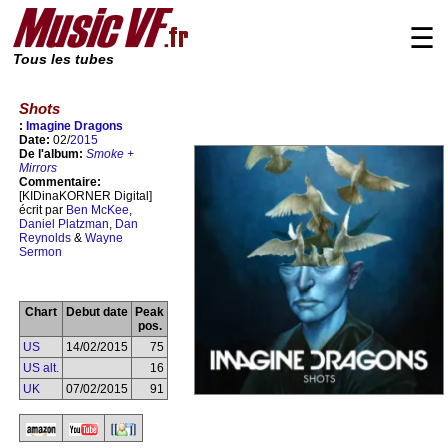
☰
Tous les tubes
Shots
:
Imagine Dragons
Date:
02/
2015
De l'album:
Smoke +
Mirrors
Commentaire:
[KIDinaKORNER Digital]
écrit par
Ben McKee
,
Daniel Platzman
,
Dan
Reynolds
&
Wayne
Sermon
Chart
Debut date
Peak
pos.
US
14/02/2015
75
US alt.
16
UK
07/02/2015
91