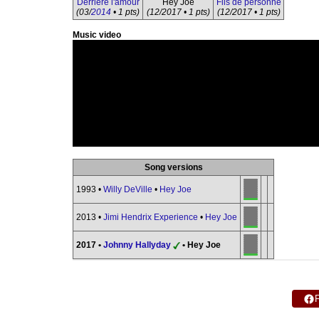
Derrière l'amour
Hey Joe
Fils de personne
(03/
2014
• 1 pts)
(12/2017 • 1 pts)
(12/2017 • 1 pts)
Music video
Song versions
1993 •
Willy DeVille
•
Hey Joe
2013 •
Jimi Hendrix Experience
•
Hey Joe
2017 •
Johnny Hallyday
• Hey Joe