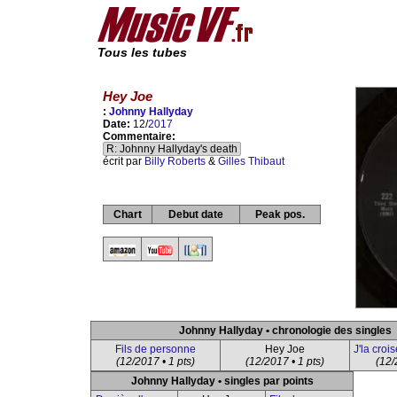
Tous les tubes
Hey Joe
:
Johnny Hallyday
Date:
12/
2017
Commentaire:
R: Johnny Hallyday's death
écrit par
Billy Roberts
&
Gilles Thibaut
Chart
Debut date
Peak pos.
Johnny Hallyday • chronologie des singles
Fils de personne
Hey Joe
J'la croi
(12/2017 • 1 pts)
(12/2017 • 1 pts)
(12/
Johnny Hallyday • singles par points