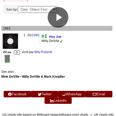
Sort by:
1993
1.
02/
1993
#1
Hey Joe
Willy DeVille
24
écrit par
Billy Roberts
pts
See also...
Mink DeVille • Willy DeVille & Mark Knopfler
Facebook
Twitter
WhatsApp
Email
LinkedIn
US charts info based on Billboard (www.billboard.com) charts • UK charts info