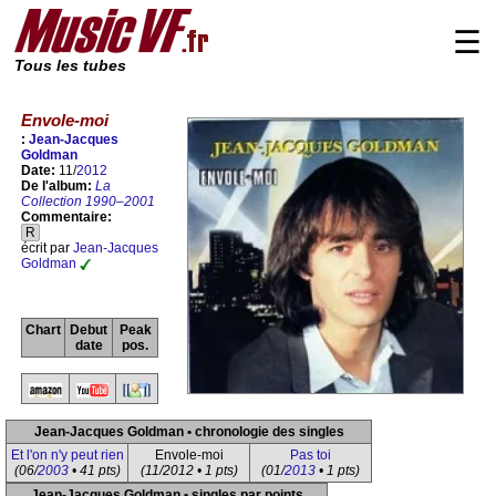
☰
Tous les tubes
Envole-moi
:
Jean-Jacques
Goldman
Date:
11/
2012
De l'album:
La
Collection 1990–2001
Commentaire:
R
écrit par
Jean-Jacques
Goldman
Chart
Debut
Peak
date
pos.
Jean-Jacques Goldman • chronologie des singles
Et l'on n'y peut rien
Envole-moi
Pas toi
(06/
2003
• 41 pts)
(11/2012 • 1 pts)
(01/
2013
• 1 pts)
Jean-Jacques Goldman • singles par points