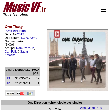
☰
Tous les tubes
One Thing
:
One Direction
Date:
02/
2012
De l'album:
Up All Night
Commentaire:
[SyCo]
écrit par
Rami Yacoub
,
Carl Falk
&
Savan
Kotecha
Chart
Debut date
Peak
pos.
US
31/03/2012
39
UK
21/01/2012
9
One Direction • chronologie des singles
What Makes You
One Thing