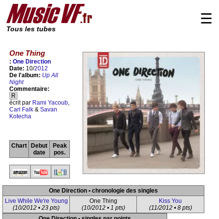
☰
Tous les tubes
One Thing
:
One Direction
Date:
10/
2012
De l'album:
Up All
Night
Commentaire:
R
écrit par
Rami Yacoub
,
Carl Falk
&
Savan
Kotecha
Chart
Debut
Peak
date
pos.
One Direction • chronologie des singles
Live While We're Young
One Thing
Kiss You
(10/2012 • 23 pts)
(10/2012 • 1 pts)
(11/2012 • 8 pts)
One Direction • singles par points