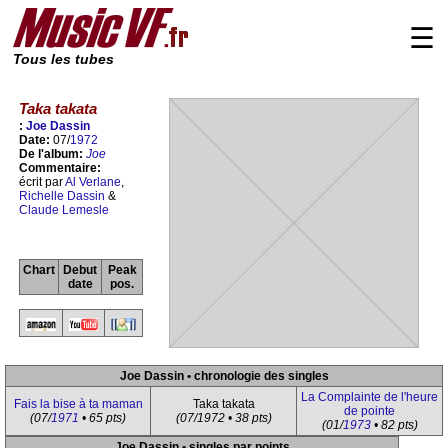
☰
Tous les tubes
Taka takata
:
Joe Dassin
Date:
07/
1972
De l'album:
Joe
Commentaire:
écrit par
Al Verlane
,
Richelle Dassin
&
Claude Lemesle
Chart
Debut
Peak
date
pos.
Joe Dassin • chronologie des singles
La Complainte de l'heure
Fais la bise à ta maman
Taka takata
de pointe
(07/
1971
• 65 pts)
(07/1972 • 38 pts)
(01/
1973
• 82 pts)
Joe Dassin • singles par points