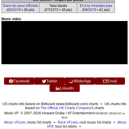
Dans les yeux d'Émilie
Taka takata
Et si tu n'existais pas
(02/
1978
• 36 pts)
(07/1972 • 38 pts)
(04/
1976
• 41 pts)
Music video
Facebook
Twitter
WhatsApp
Email
LinkedIn
US charts info based on Billboard (www.billboard.com) charts • UK charts info
based on
The Official UK Charts Company
's charts
Music VF © 2007-2026 Howard Drake / VF Entertainment
06/08/26 13h26:42 xx
faux
Music VF.com
, music hit charts •
Rock VF.com
, rock music hit charts •
Music
VF.fr
, tous les tubes •