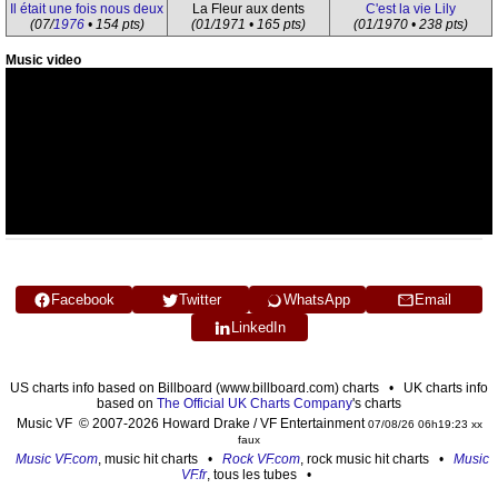
Il était une fois nous deux
La Fleur aux dents
C'est la vie Lily
(07/
1976
• 154 pts)
(01/1971 • 165 pts)
(01/1970 • 238 pts)
Music video
Facebook
Twitter
WhatsApp
Email
LinkedIn
US charts info based on Billboard (www.billboard.com) charts • UK charts info
based on
The Official UK Charts Company
's charts
Music VF © 2007-2026 Howard Drake / VF Entertainment
07/08/26 06h19:23 xx
faux
Music VF.com
, music hit charts •
Rock VF.com
, rock music hit charts •
Music
VF.fr
, tous les tubes •