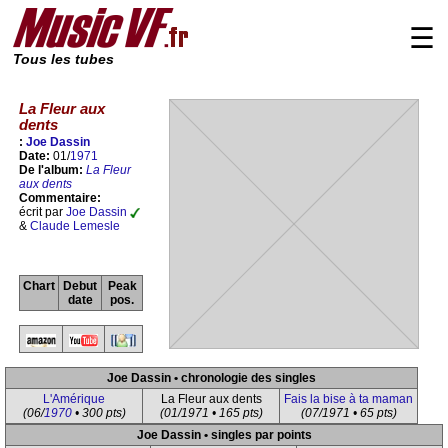
☰
Tous les tubes
La Fleur aux
dents
:
Joe Dassin
Date:
01/
1971
De l'album:
La Fleur
aux dents
Commentaire:
écrit par
Joe Dassin
&
Claude Lemesle
Chart
Debut
Peak
date
pos.
Joe Dassin • chronologie des singles
L'Amérique
La Fleur aux dents
Fais la bise à ta maman
(06/
1970
• 300 pts)
(01/1971 • 165 pts)
(07/1971 • 65 pts)
Joe Dassin • singles par points