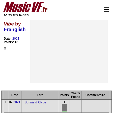
☰
Tous les tubes
Vibe
by
Franglish
Date:
2021
Points:
13
Charts
Date
Titre
Points
Commentaire
Peaks
1.
02/
2021
1
Bonnie & Clyde