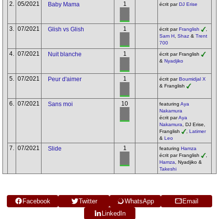
2.
05/2021
1
Baby Mama
écrit par
DJ Erise
3.
07/2021
1
Glish vs Glish
écrit par
Franglish
,
Sam H
,
Shaz
&
Trent
700
4.
07/2021
1
Nuit blanche
écrit par Franglish
&
Nyadjiko
5.
07/2021
1
Peur d'aimer
écrit par
Boumidjal X
& Franglish
6.
07/2021
10
Sans moi
featuring
Aya
Nakamura
écrit par
Aya
Nakamura
, DJ Erise,
Franglish
,
Latimer
&
Leo
7.
07/2021
1
Slide
featuring
Hamza
écrit par Franglish
,
Hamza
, Nyadjiko &
Takeshi
Facebook
Twitter
WhatsApp
Email
LinkedIn