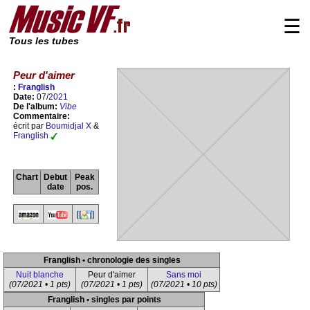
☰
Tous les tubes
Peur d'aimer
:
Franglish
Date:
07/
2021
De l'album:
Vibe
Commentaire:
écrit par
Boumidjal X
&
Franglish
Chart
Debut
Peak
date
pos.
Franglish • chronologie des singles
Nuit blanche
Peur d'aimer
Sans moi
(07/2021 • 1 pts)
(07/2021 • 1 pts)
(07/2021 • 10 pts)
Franglish • singles par points