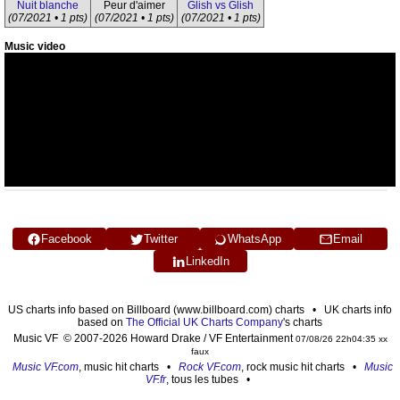
Nuit blanche
Peur d'aimer
Glish vs Glish
(07/2021 • 1 pts)
(07/2021 • 1 pts)
(07/2021 • 1 pts)
Music video
Facebook
Twitter
WhatsApp
Email
LinkedIn
US charts info based on Billboard (www.billboard.com) charts • UK charts info
based on
The Official UK Charts Company
's charts
Music VF © 2007-2026 Howard Drake / VF Entertainment
07/08/26 22h04:35 xx
faux
Music VF.com
, music hit charts •
Rock VF.com
, rock music hit charts •
Music
VF.fr
, tous les tubes •