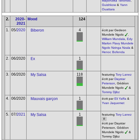
Mayonzika Tshondo
,
Guishkow
&
Yann
Ouattara
2.
2020
-
Mood
124
2021
1.
05/
2020
4
Biberon
écrit par Gedeon
Mundele Ngolo
,
William Mundala
,
Edy
Marlon Flavy Mundele
Ngolo Nzinga Nzala
&
Henoc Bofenda
2.
06/2020
1
Ex
3.
06/2020
118
My Salsa
featuring
Tory Lanez
écrit par
Daystar
Peterson
, Gédéon
Mundele Ngolo
&
Tommy Djibz
4.
06/2020
1
Mauvais garçon
écrit par
Eli Yaffa
&
Yvan Jaquemet
5.
07/
2021
1
My Salsa
featuring
Tory Lanez
R
écrit par Daystar
Peterson, Gédéon
Mundele Ngolo
&
Tommy Djibz