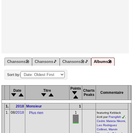
Chansons🎤
Chansons🎵
Chansons🎤🎵
Albums🎤
Sort by:
Points
Date
Titre
Charts
Commentaire
Peaks
1.
2018
Monsieur
1
1.
08/
2018
1
Plus rien
featuring Keblack
écrit par
Franglish
,
Cedric Mateta Nkomi
,
Leo Rodriguez
Collinet
,
Marvin