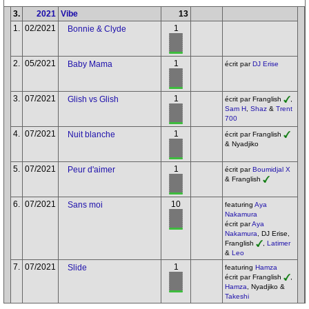
3.
2021
Vibe
13
1.
02/2021
1
Bonnie & Clyde
2.
05/2021
1
Baby Mama
écrit par
DJ Erise
3.
07/2021
1
Glish vs Glish
écrit par Franglish
,
Sam H
,
Shaz
&
Trent
700
4.
07/2021
1
Nuit blanche
écrit par Franglish
& Nyadjiko
5.
07/2021
1
Peur d'aimer
écrit par
Boumidjal X
& Franglish
6.
07/2021
10
Sans moi
featuring
Aya
Nakamura
écrit par
Aya
Nakamura
, DJ Erise,
Franglish
,
Latimer
&
Leo
7.
07/2021
1
Slide
featuring
Hamza
écrit par Franglish
,
Hamza
, Nyadjiko &
Takeshi