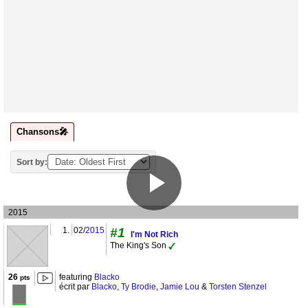
Chansons🎤
Sort by:
2015
1.
02/
2015
#1
I'm Not Rich
The King's Son
26
featuring
Blacko
pts
écrit par
Blacko
,
Ty Brodie
,
Jamie Lou
&
Torsten Stenzel