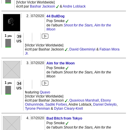
[Victor Victor Worldwide]
écrit par
Bashar Jackson
&
Andre Loblack
2.
07/2020
44 BullDog
Pop Smoke
de l'album
Shoot for the Stars, Aim for the
Moon
1
pts
39
US
[Victor Victor Worldwide]
écrit par Bashar Jackson
,
David Gbeminiyi
&
Fabian Mora
Jr.
3.
07/2020
Aim for the Moon
Pop Smoke
de l'album
Shoot for the Stars, Aim for the
Moon
1
pts
34
US
featuring
Quavo
[Victor Victor Worldwide]
écrit par Bashar Jackson
,
Quavious Marshall
,
Ebony
Oshunrinde
,
Sadiki Forbes
, Andre Loblack,
Daniel Deleyto
,
Tyrone Penman
&
Dylan Cleary-Krell
4.
07/2020
Bad Bitch from Tokyo
Pop Smoke
de l'album
Shoot for the Stars, Aim for the