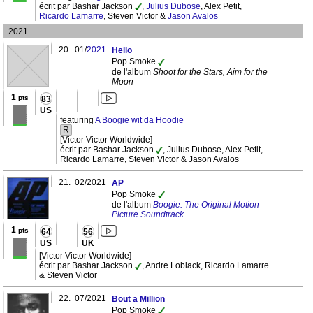
écrit par Bashar Jackson
,
Julius Dubose
, Alex Petit,
Ricardo Lamarre
, Steven Victor &
Jason Avalos
2021
20.
01/
2021
Hello
Pop Smoke
de l'album
Shoot for the Stars, Aim for the
Moon
1
pts
83
US
featuring
A Boogie wit da Hoodie
R
[Victor Victor Worldwide]
écrit par Bashar Jackson
, Julius Dubose, Alex Petit,
Ricardo Lamarre, Steven Victor & Jason Avalos
21.
02/2021
AP
Pop Smoke
de l'album
Boogie: The Original Motion
Picture Soundtrack
1
pts
64
56
US
UK
[Victor Victor Worldwide]
écrit par Bashar Jackson
, Andre Loblack, Ricardo Lamarre
& Steven Victor
22.
07/2021
Bout a Million
Pop Smoke