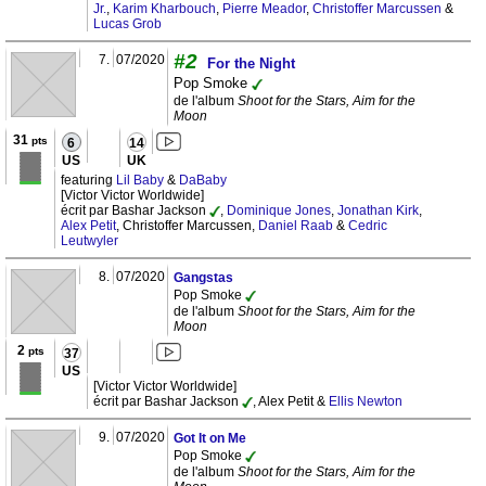
Jr.
,
Karim Kharbouch
,
Pierre Meador
,
Christoffer Marcussen
&
Lucas Grob
#2
7.
07/2020
For the Night
Pop Smoke
de l'album
Shoot for the Stars, Aim for the
Moon
31
pts
6
14
US
UK
featuring
Lil Baby
&
DaBaby
[Victor Victor Worldwide]
écrit par Bashar Jackson
,
Dominique Jones
,
Jonathan Kirk
,
Alex Petit
, Christoffer Marcussen,
Daniel Raab
&
Cedric
Leutwyler
8.
07/2020
Gangstas
Pop Smoke
de l'album
Shoot for the Stars, Aim for the
Moon
2
pts
37
US
[Victor Victor Worldwide]
écrit par Bashar Jackson
, Alex Petit &
Ellis Newton
9.
07/2020
Got It on Me
Pop Smoke
de l'album
Shoot for the Stars, Aim for the