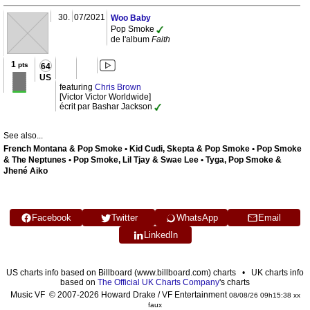
30.
07/2021
Woo Baby
Pop Smoke
de l'album
Faith
1
pts
64
US
featuring
Chris Brown
[Victor Victor Worldwide]
écrit par Bashar Jackson
See also...
French Montana & Pop Smoke • Kid Cudi, Skepta & Pop Smoke • Pop Smoke
& The Neptunes • Pop Smoke, Lil Tjay & Swae Lee • Tyga, Pop Smoke &
Jhené Aiko
Facebook
Twitter
WhatsApp
Email
LinkedIn
US charts info based on Billboard (www.billboard.com) charts • UK charts info
based on
The Official UK Charts Company
's charts
Music VF © 2007-2026 Howard Drake / VF Entertainment
08/08/26 09h15:38 xx
faux