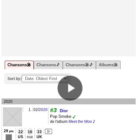
Chansons🎤
Chansons🎵
Chansons🎤🎵
Albums🎤
Sort by:
2020
#3
1.
02/
2020
Dior
Pop Smoke
de l'album
Meet the Woo 2
29
pts
22
16
33
US
UK
R&B