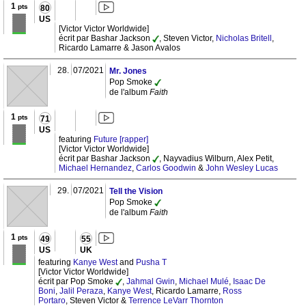
1
pts
80
US
[Victor Victor Worldwide]
écrit par Bashar Jackson
, Steven Victor,
Nicholas Britell
,
Ricardo Lamarre & Jason Avalos
28.
07/2021
Mr. Jones
Pop Smoke
de l'album
Faith
1
pts
71
US
featuring
Future [rapper]
[Victor Victor Worldwide]
écrit par Bashar Jackson
, Nayvadius Wilburn, Alex Petit,
Michael Hernandez
,
Carlos Goodwin
&
John Wesley Lucas
29.
07/2021
Tell the Vision
Pop Smoke
de l'album
Faith
1
pts
49
55
US
UK
featuring
Kanye West
and
Pusha T
[Victor Victor Worldwide]
écrit par Pop Smoke
,
Jahmal Gwin
,
Michael Mulé
,
Isaac De
Boni
,
Jalil Peraza
,
Kanye West
, Ricardo Lamarre,
Ross
Portaro
, Steven Victor &
Terrence LeVarr Thornton