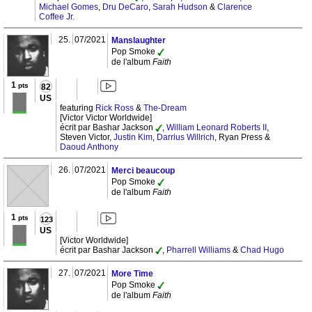
Michael Gomes
,
Dru DeCaro
,
Sarah Hudson
&
Clarence
Coffee Jr.
25.
07/2021
Manslaughter
Pop Smoke
de l'album
Faith
1
pts
82
US
featuring
Rick Ross
&
The-Dream
[Victor Victor Worldwide]
écrit par Bashar Jackson
,
William Leonard Roberts II
,
Steven Victor,
Justin Kim
,
Darrius Willrich
, Ryan Press &
Daoud Anthony
26.
07/2021
Merci beaucoup
Pop Smoke
de l'album
Faith
1
pts
123
US
[Victor Worldwide]
écrit par Bashar Jackson
,
Pharrell Williams
&
Chad Hugo
27.
07/2021
More Time
Pop Smoke
de l'album
Faith