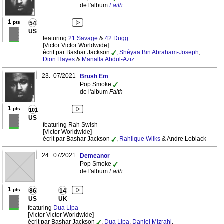
de l'album
Faith
1
pts
54
US
featuring
21 Savage
&
42 Dugg
[Victor Victor Worldwide]
écrit par Bashar Jackson
,
Shéyaa Bin Abraham-Joseph
,
Dion Hayes
&
Manalla Abdul-Aziz
23.
07/2021
Brush Em
Pop Smoke
de l'album
Faith
1
pts
101
US
featuring Rah Swish
[Victor Worldwide]
écrit par Bashar Jackson
,
Rahlique Wilks
& Andre Loblack
24.
07/2021
Demeanor
Pop Smoke
de l'album
Faith
1
pts
86
14
US
UK
featuring
Dua Lipa
[Victor Victor Worldwide]
écrit par Bashar Jackson
,
Dua Lipa
,
Daniel Mizrahi
,