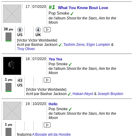
#1
17.
07/2020
What You Know Bout Love
Pop Smoke
de l'album
Shoot for the Stars, Aim for the
Moon
38
pts
9
4
US
UK
[Victor Victor Worldwide]
écrit par Bashar Jackson
,
Tashim Zene
,
Elgin Lumpkin
&
Troy Oliver
18.
07/2020
Yea Yea
Pop Smoke
de l'album
Shoot for the Stars, Aim for the
Moon
1
pts
43
US
[Victor Victor Worldwide]
écrit par Bashar Jackson
,
Hakan Akyol
&
Joseph Boyden
19.
10/2020
Hello
Pop Smoke
de l'album
Shoot for the Stars, Aim for the
Moon
1
pts
featuring
A Boogie wit da Hoodie