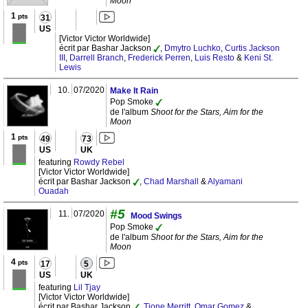
Moon
1
pts
31
US
[Victor Victor Worldwide]
écrit par Bashar Jackson
,
Dmytro Luchko
,
Curtis Jackson
III
,
Darrell Branch
,
Frederick Perren
,
Luis Resto
&
Keni St.
Lewis
10.
07/2020
Make It Rain
Pop Smoke
de l'album
Shoot for the Stars, Aim for the
Moon
1
pts
49
73
US
UK
featuring
Rowdy Rebel
[Victor Victor Worldwide]
écrit par Bashar Jackson
,
Chad Marshall
&
Alyamani
Ouadah
#5
11.
07/2020
Mood Swings
Pop Smoke
de l'album
Shoot for the Stars, Aim for the
Moon
4
pts
17
5
US
UK
featuring
Lil Tjay
[Victor Victor Worldwide]
écrit par Bashar Jackson
,
Tione Merritt
,
Omar Gomez
&