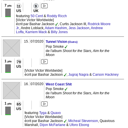
7
pts
11
9
US
UK
featuring
50 Cent
&
Roddy Ricch
[Victor Victor Worldwide]
écrit par Bashar Jackson
, Curtis Jackson III,
Rodrick Moore
Jr.
, Andre Loblack,
Adam Hashim
,
Jess Jackson
,
Andrew
Loffa
,
Karriem Mack
&
Billy Jones
15.
07/2020
Tunnel Vision
(Outro)
Pop Smoke
de l'album
Shoot for the Stars, Aim for the
Moon
1
pts
79
US
[Victor Victor Worldwide]
écrit par Bashar Jackson
,
Jugraj Nagra
&
Carson Hackney
16.
07/2020
West Coast Shit
Pop Smoke
de l'album
Shoot for the Stars, Aim for the
Moon
1
pts
65
US
featuring
Tyga
&
Quavo
[Victor Victor Worldwide]
écrit par Bashar Jackson
,
Micheal Stevenson
, Quavious
Marshall,
Dijon McFarlane
&
Uforo Ebong