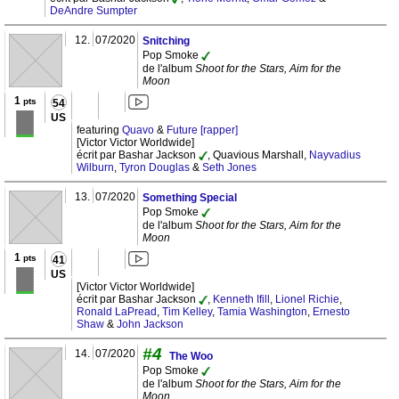
DeAndre Sumpter
12.
07/2020
Snitching
Pop Smoke
de l'album
Shoot for the Stars, Aim for the
Moon
1
pts
54
US
featuring
Quavo
&
Future [rapper]
[Victor Victor Worldwide]
écrit par Bashar Jackson
, Quavious Marshall,
Nayvadius
Wilburn
,
Tyron Douglas
&
Seth Jones
13.
07/2020
Something Special
Pop Smoke
de l'album
Shoot for the Stars, Aim for the
Moon
1
pts
41
US
[Victor Victor Worldwide]
écrit par Bashar Jackson
,
Kenneth Ifill
,
Lionel Richie
,
Ronald LaPread
,
Tim Kelley
,
Tamia Washington
,
Ernesto
Shaw
&
John Jackson
#4
14.
07/2020
The Woo
Pop Smoke
de l'album
Shoot for the Stars, Aim for the
Moon