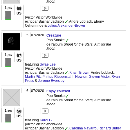
Moon
1
pts
55
US
[Victor Victor Worldwide]
écrit par Bashar Jackson
, Andre Loblack, Ebony
Oshunrinde &
Julius Alexander-Brown
5.
07/2020
Creature
Pop Smoke
de l'album
Shoot for the Stars, Aim for the
Moon
1
pts
57
US
featuring
Swae Lee
[Victor Victor Worldwide]
écrit par Bashar Jackson
,
Khalif Brown
, Andre Loblack,
Martin Pitt
,
Philipp Riebenstahl
,
Newton
,
Steven Victor
,
Ryan
Press
&
Jerome Eversley
6.
07/2020
Enjoy Yourself
Pop Smoke
de l'album
Shoot for the Stars, Aim for the
Moon
1
pts
56
US
featuring
Karol G
[Victor Victor Worldwide]
écrit par Bashar Jackson
,
Carolina Navarro
,
Richard Butler