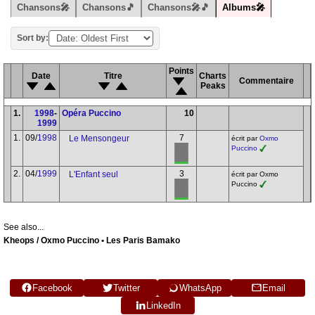
Chansons🎤
Chansons🎵
Chansons🎤🎵
Albums🎤
Sort by:
Points
Date
Titre
Charts
Commentaire
Peaks
1.
1998
-
Opéra Puccino
10
1999
1.
09/
1998
7
Le Mensongeur
écrit par
Oxmo
Puccino
2.
04/
1999
3
L'Enfant seul
écrit par Oxmo
Puccino
See also...
Kheops / Oxmo Puccino • Les Paris Bamako
Facebook
Twitter
WhatsApp
Email
LinkedIn