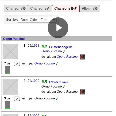
Chansons🎤
Chansons🎵
Chansons🎤🎵
Albums🎤
Sort by:
Oxmo Puccino
1.
09/
1998
#2
Le Mensongeur
Oxmo Puccino
de l'album
Opéra Puccino
7
écrit par
Oxmo Puccino
pts
2.
04/
1999
#3
L'Enfant seul
Oxmo Puccino
de l'album
Opéra Puccino
3
écrit par Oxmo Puccino
pts
3.
12/
2002