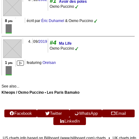
#1
Avoir des potes
Oxmo Puccino
8
écrit par
Éric Duhamel
& Oxmo Puccino
pts
4.
09/
2019
#4
Ma Life
Oxmo Puccino
1
featuring
Orelsan
pts
See also...
Kheops / Oxmo Puccino • Les Paris Bamako
Facebook
Twitter
WhatsApp
Email
LinkedIn
US charts info based on Billboard (www.billboard.com) charts • UK charts info