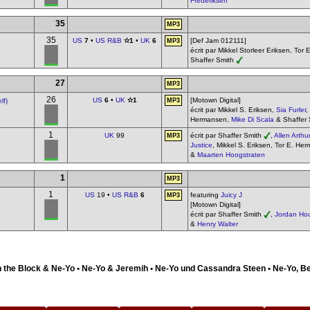
Frederiksen
35
MP3
35
US
7
•
US R&B
✫1
•
UK
6
[Def Jam 012111]
MP3
écrit par Mikkel Storleer Eriksen, Tor
Shaffer Smith
27
MP3
26
US
6
•
UK
✫1
[Motown Digital]
lf)
MP3
écrit par Mikkel S. Eriksen,
Sia Furler
,
Hermansen,
Mike Di Scala
& Shaffer
1
UK
99
écrit par Shaffer Smith
,
Allen Arthur
MP3
Justice
, Mikkel S. Eriksen, Tor E. H
&
Maarten Hoogstraten
1
MP3
1
US
19 •
US R&B
6
featuring
Juicy J
MP3
[Motown Digital]
écrit par Shaffer Smith
,
Jordan Ho
&
Henry Walter
n the Block & Ne-Yo • Ne-Yo & Jeremih • Ne-Yo und Cassandra Steen • Ne-Yo, B