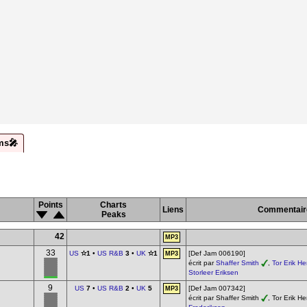
ms🎤
Points
Charts
Liens
Commentair
Peaks
42
MP3
33
US
✫1
•
US R&B
3
•
UK
✫1
[Def Jam 006190]
MP3
écrit par
Shaffer Smith
,
Tor Erik H
Storleer Eriksen
9
US
7
•
US R&B
2
•
UK
5
[Def Jam 007342]
MP3
écrit par Shaffer Smith
, Tor Erik 