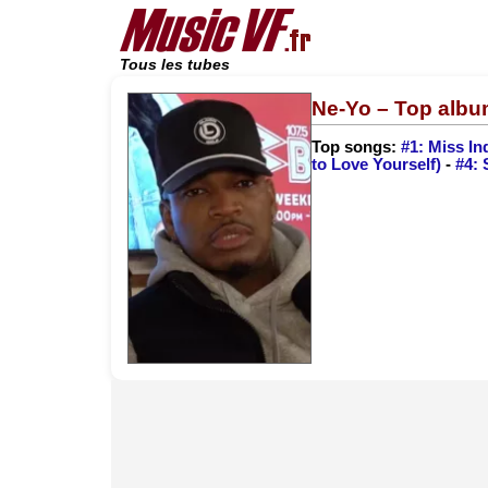
Tous les tubes
Ne-Yo – Top alb
Top songs:
#1: Miss I
to Love Yourself)
-
#4: 