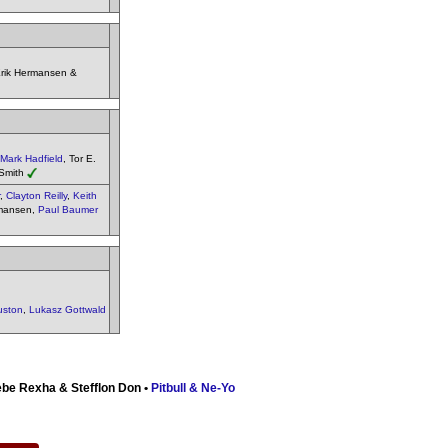
 Erik Hermansen &
Mark Hadfield
, Tor E.
 Smith
,
Clayton Reilly
,
Keith
ermansen,
Paul Baumer
uston
,
Lukasz Gottwald
ebe Rexha & Stefflon Don •
Pitbull & Ne-Yo