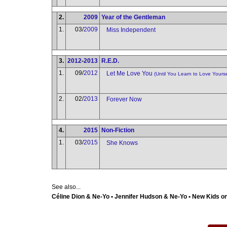
2.
2009
Year of the Gentleman
1.
03/
2009
Miss Independent
3.
2012
-
2013
R.E.D.
1.
09/
2012
Let Me Love You
(Until You Learn to Love Yourse
2.
02/
2013
Forever Now
4.
2015
Non-Fiction
1.
03/
2015
She Knows
See also...
Céline Dion & Ne-Yo • Jennifer Hudson & Ne-Yo • New Kids o