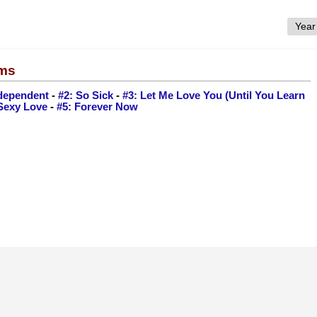
ums
ndependent
-
#2: So Sick
-
#3: Let Me Love You (Until You Learn
Sexy Love
-
#5: Forever Now