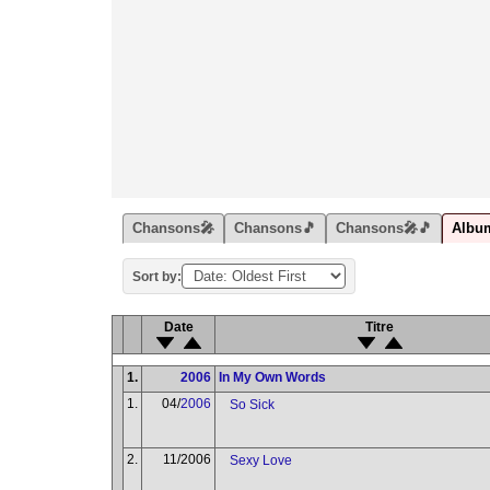
Chansons🎤
Chansons🎵
Chansons🎤🎵
Albu
Sort by:
Date
Titre
1.
2006
In My Own Words
1.
04/
2006
So Sick
2.
11/2006
Sexy Love