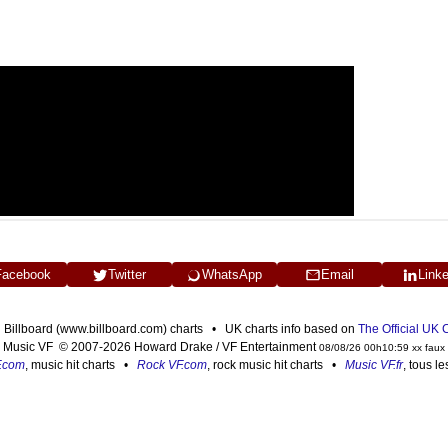
Facebook
Twitter
WhatsApp
Email
Link
n Billboard (www.billboard.com) charts • UK charts info based on
The Official UK
Music VF © 2007-2026 Howard Drake / VF Entertainment
08/08/26 00h10:59 xx faux
F.com
, music hit charts •
Rock VF.com
, rock music hit charts •
Music VF.fr
, tous l