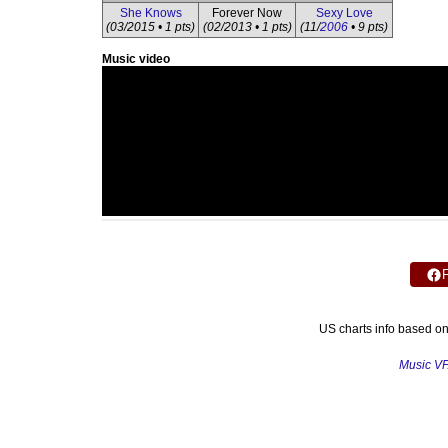
She Knows
Forever Now
Sexy Love
(03/2015 • 1 pts)
(02/2013 • 1 pts)
(11/
2006
• 9 pts)
Music video
US charts info based o
Music V