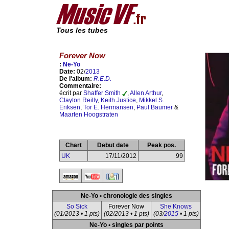
Tous les tubes
Forever Now
:
Ne-Yo
Date:
02/
2013
De l'album:
R.E.D.
Commentaire:
écrit par
Shaffer Smith
,
Allen Arthur
,
Clayton Reilly
,
Keith Justice
,
Mikkel S.
Eriksen
,
Tor E. Hermansen
,
Paul Baumer
&
Maarten Hoogstraten
Chart
Debut date
Peak pos.
UK
17/11/2012
99
Ne-Yo • chronologie des singles
So Sick
Forever Now
She Knows
(01/2013 • 1 pts)
(02/2013 • 1 pts)
(03/
2015
• 1 pts)
Ne-Yo • singles par points