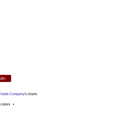
edIn
 Charts Company
's charts
es tubes •