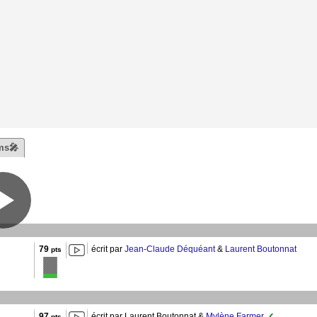
ms🎤
79
écrit par
Jean-Claude Déquéant
&
Laurent Boutonnat
pts
97
écrit par Laurent Boutonnat &
Mylène Farmer
pts