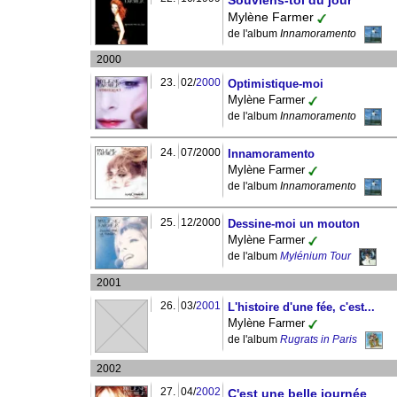
Souviens-toi du jour
Mylène Farmer
de l'album
Innamoramento
2000
23.
02/
2000
Optimistique-moi
Mylène Farmer
de l'album
Innamoramento
24.
07/2000
Innamoramento
Mylène Farmer
de l'album
Innamoramento
25.
12/2000
Dessine-moi un mouton
Mylène Farmer
de l'album
Mylénium Tour
2001
26.
03/
2001
L'histoire d'une fée, c'est...
Mylène Farmer
de l'album
Rugrats in Paris
2002
27.
04/
2002
C'est une belle journée