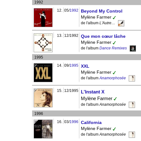
1992
12.
05/
1992
Beyond My Control
Mylène Farmer
de l'album
L'Autre…
13.
12/1992
Que mon cœur lâche
Mylène Farmer
de l'album
Dance Remixes
1995
14.
09/
1995
XXL
Mylène Farmer
de l'album
Anamorphosée
15.
12/1995
L'Instant X
Mylène Farmer
de l'album
Anamorphosée
1996
16.
03/
1996
California
Mylène Farmer
de l'album
Anamorphosée