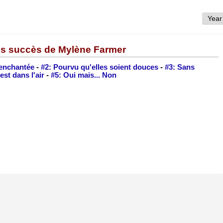
ds succès de Mylène Farmer
enchantée
-
#2: Pourvu qu'elles soient douces
-
#3: Sans
est dans l'air
-
#5: Oui mais... Non