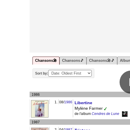
Chansons🎤
Chansons🎵
Chansons🎤🎵
Albu
Sort by:
1986
1.
08/
1986
Libertine
Mylène Farmer
de l'album
Cendres de Lune
1987
2.
04/
1987