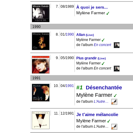
7.
08/1989
À quoi je sers...
Mylène Farmer
1990
8.
01/
1990
Allan
(Live)
Mylène Farmer
de l'album
En concert
9.
05/1990
Plus grandir
(Live)
Mylène Farmer
de l'album
En concert
1991
10.
04/
1991
#1
Désenchantée
Mylène Farmer
de l'album
L'Autre…
11.
12/1991
Je t'aime mélancolie
Mylène Farmer
de l'album
L'Autre…