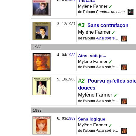
Tristana
Mylène Farmer
de l'album
Cendres de Lune
3.
12/1987
#3
Sans contrefaçon
Mylène Farmer
de l'album
Ainsi soit je…
1988
4.
04/
1988
Ainsi soit je...
Mylène Farmer
de l'album
Ainsi soit je…
5.
10/1988
#2
Pourvu qu'elles soi
douces
Mylène Farmer
de l'album
Ainsi soit je…
1989
6.
03/
1989
Sans logique
Mylène Farmer
de l'album
Ainsi soit je…