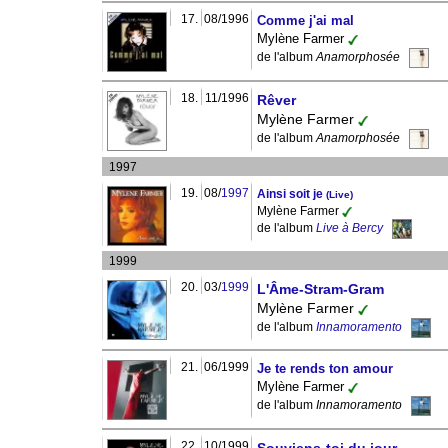
17.
08/1996
Comme j'ai mal
Mylène Farmer
de l'album
Anamorphosée
18.
11/1996
Rêver
Mylène Farmer
de l'album
Anamorphosée
1997
19.
08/
1997
Ainsi soit je
(Live)
Mylène Farmer
de l'album
Live à Bercy
1999
20.
03/
1999
L'Âme-Stram-Gram
Mylène Farmer
de l'album
Innamoramento
21.
06/1999
Je te rends ton amour
Mylène Farmer
de l'album
Innamoramento
22.
10/1999