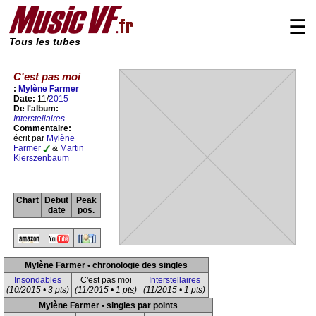
☰
Tous les tubes
C'est pas moi
:
Mylène Farmer
Date:
11/
2015
De l'album:
Interstellaires
Commentaire:
écrit par
Mylène
Farmer
&
Martin
Kierszenbaum
Chart
Debut
Peak
date
pos.
Mylène Farmer • chronologie des singles
Insondables
C'est pas moi
Interstellaires
(10/2015 • 3 pts)
(11/2015 • 1 pts)
(11/2015 • 1 pts)
Mylène Farmer • singles par points