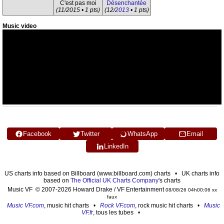
C'est pas moi
Désenchantée
(11/2015 • 1 pts)
(12/
2013
• 1 pts)
Music video
Facebook
Twitter
WhatsApp
Email
LinkedIn
US charts info based on Billboard (www.billboard.com) charts • UK charts info
based on
The Official UK Charts Company
's charts
Music VF © 2007-2026 Howard Drake / VF Entertainment
08/08/26 04h00:06 xx
faux
Music VF.com
, music hit charts •
Rock VF.com
, rock music hit charts •
Music
VF.fr
, tous les tubes •