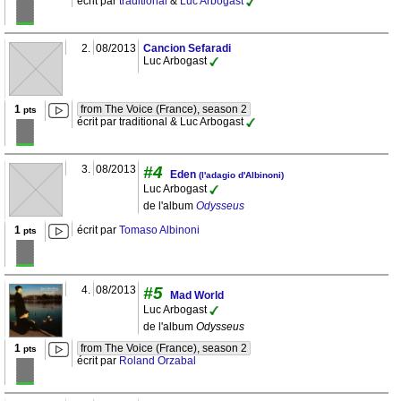
écrit par
traditional
&
Luc Arbogast
2.
08/2013
Cancion Sefaradi
Luc Arbogast
1
from The Voice (France), season 2
pts
écrit par traditional & Luc Arbogast
3.
08/2013
#4
Eden
(l'adagio d'Albinoni)
Luc Arbogast
de l'album
Odysseus
1
écrit par
Tomaso Albinoni
pts
4.
08/2013
#5
Mad World
Luc Arbogast
de l'album
Odysseus
1
from The Voice (France), season 2
pts
écrit par
Roland Orzabal