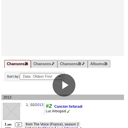
Chansons🎤
Chansons🎵
Chansons🎤🎵
Albums🎤
Sort by:
2013
1.
02/
2013
#2
Cancion Sefaradi
Luc Arbogast
1
from The Voice (France), season 2
pts