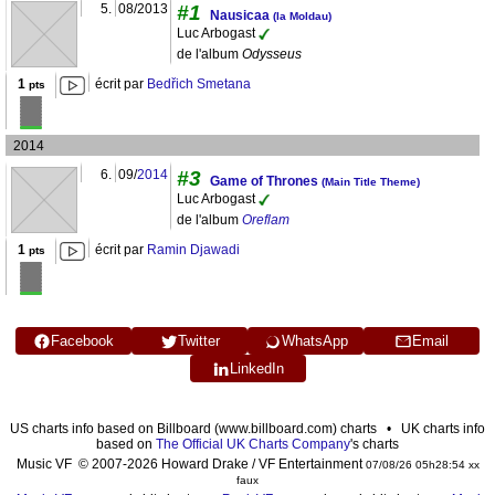
5.
08/2013
#1
Nausicaa
(la Moldau)
Luc Arbogast
de l'album
Odysseus
1
écrit par
Bedřich Smetana
pts
2014
6.
09/
2014
#3
Game of Thrones
(Main Title Theme)
Luc Arbogast
de l'album
Oreflam
1
écrit par
Ramin Djawadi
pts
Facebook
Twitter
WhatsApp
Email
LinkedIn
US charts info based on Billboard (www.billboard.com) charts • UK charts info
based on
The Official UK Charts Company
's charts
Music VF © 2007-2026 Howard Drake / VF Entertainment
07/08/26 05h28:54 xx
faux