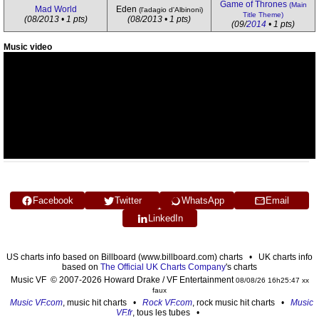
Game of Thrones
(Main
Mad World
Eden
(l'adagio d'Albinoni)
Title Theme)
(08/2013 • 1 pts)
(08/2013 • 1 pts)
(09/
2014
• 1 pts)
Music video
Facebook
Twitter
WhatsApp
Email
LinkedIn
US charts info based on Billboard (www.billboard.com) charts • UK charts info
based on
The Official UK Charts Company
's charts
Music VF © 2007-2026 Howard Drake / VF Entertainment
08/08/26 16h25:47 xx
faux
Music VF.com
, music hit charts •
Rock VF.com
, rock music hit charts •
Music
VF.fr
, tous les tubes •