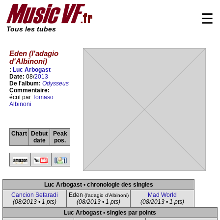
☰
Tous les tubes
Eden (l'adagio
d'Albinoni)
:
Luc Arbogast
Date:
08/
2013
De l'album:
Odysseus
Commentaire:
écrit par
Tomaso
Albinoni
Chart
Debut
Peak
date
pos.
Luc Arbogast • chronologie des singles
Cancion Sefaradi
Eden
Mad World
(l'adagio d'Albinoni)
(08/2013 • 1 pts)
(08/2013 • 1 pts)
(08/2013 • 1 pts)
Luc Arbogast • singles par points