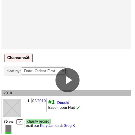
Chansons🎤
Sort by:
2010
1.
02/
2010
#1
Désolé
Espoir pour Haïti
75
charity record
pts
écrit par
Kery James
&
Greg K