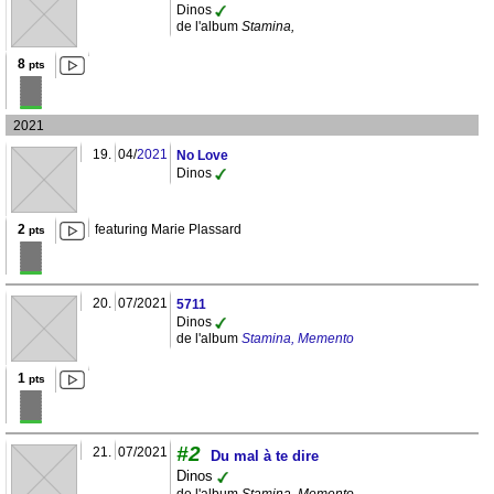
Dinos
de l'album
Stamina,
8
pts
2021
19.
04/
2021
No Love
Dinos
2
featuring Marie Plassard
pts
20.
07/2021
5711
Dinos
de l'album
Stamina, Memento
1
pts
#2
21.
07/2021
Du mal à te dire
Dinos