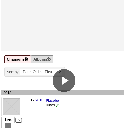
Chansons🎤
Albums🎤
Sort by:
2018
1.
12/
2018
Placebo
Dinos
1
pts