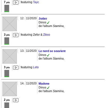
7
featuring
Tayc
pts
12.
11/2020
Judas
Dinos
de l'album
Stamina,
3
featuring Zefor &
Zikxo
pts
13.
11/2020
Le nord se souvient
Dinos
de l'album
Stamina,
3
featuring
Leto
pts
14.
11/2020
Madone
Dinos
de l'album
Stamina,
2
pts