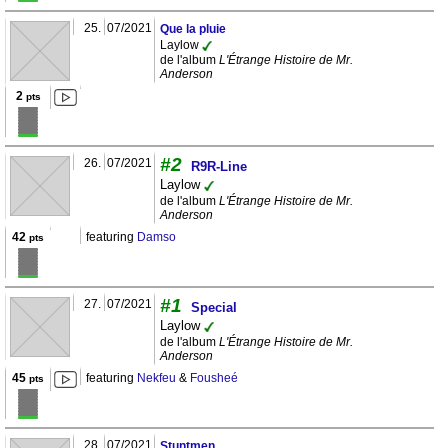
25.
07/2021
Que la pluie
Laylow
de l'album
L'Étrange Histoire de Mr.
Anderson
2
pts
#2
26.
07/2021
R9R-Line
Laylow
de l'album
L'Étrange Histoire de Mr.
Anderson
42
featuring
Damso
pts
#1
27.
07/2021
Special
Laylow
de l'album
L'Étrange Histoire de Mr.
Anderson
45
featuring
Nekfeu
&
Fousheé
pts
28.
07/2021
Stuntmen