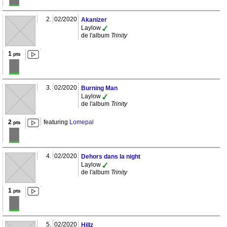
2.
02/2020
Akanizer
Laylow
de l'album
Trinity
1
pts
3.
02/2020
Burning Man
Laylow
de l'album
Trinity
2
featuring
Lomepal
pts
4.
02/2020
Dehors dans la night
Laylow
de l'album
Trinity
1
pts
5.
02/2020
Hillz