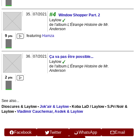
#4
35.
07/2021
Window Shopper Part. 2
Laylow
de l'album
L'Étrange Histoire de Mr.
Anderson
9
featuring
Hamza
pts
36.
07/2021
Ça va pas être possible...
Laylow
de l'album
L'Étrange Histoire de Mr.
Anderson
2
pts
See also...
Dioscures & Laylow •
Jok'air & Laylow
• Koba LaD / Laylow • S.Pri Noir &
Laylow •
Vladimir Cauchemar, Asdek & Laylow
Facebook
Twitter
WhatsApp
Email