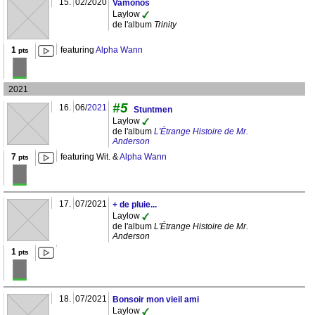
15.
02/2020
Vamonos
Laylow
de l'album
Trinity
1
featuring
Alpha Wann
pts
2021
#5
16.
06/
2021
Stuntmen
Laylow
de l'album
L'Étrange Histoire de Mr.
Anderson
7
featuring Wit. &
Alpha Wann
pts
17.
07/2021
+ de pluie...
Laylow
de l'album
L'Étrange Histoire de Mr.
Anderson
1
pts
18.
07/2021
Bonsoir mon vieil ami
Laylow