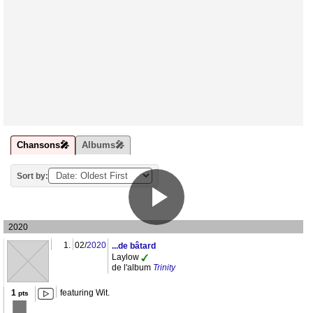
Chansons🎤
Albums🎤
Sort by:
2020
1.
02/
2020
...de bâtard
Laylow
de l'album
Trinity
1
featuring Wit.
pts