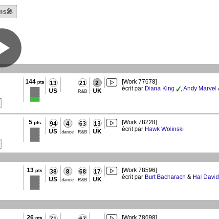
ms🎤
144
[Work 77678]
pts
13
21
2
écrit par
Diana King
,
Andy Marvel
US
UK
R&B
5
[Work 78228]
pts
94
4
63
13
écrit par
Hawk Wolinski
US
UK
dance
R&B
13
[Work 78596]
pts
38
8
68
17
écrit par
Burt Bacharach
&
Hal David
US
UK
dance
R&B
26
[Work 78698]
pts