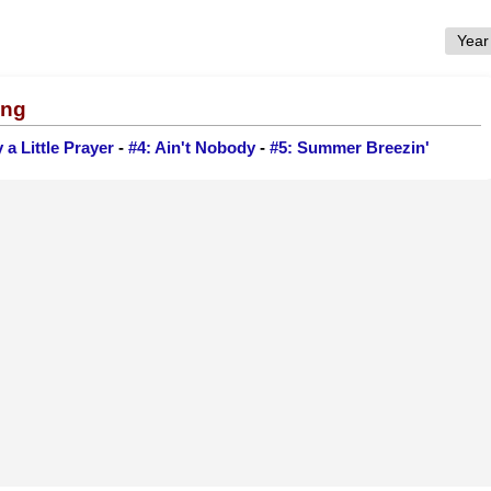
ing
y a Little Prayer
-
#4: Ain't Nobody
-
#5: Summer Breezin'