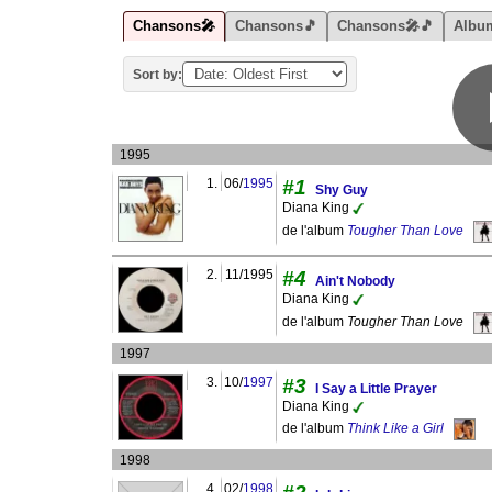
Chansons🎤
Chansons🎵
Chansons🎤🎵
Albu
Sort by:
1995
1.
06/
1995
#1
Shy Guy
Diana King
de l'album
Tougher Than Love
2.
11/1995
#4
Ain't Nobody
Diana King
de l'album
Tougher Than Love
1997
3.
10/
1997
#3
I Say a Little Prayer
Diana King
de l'album
Think Like a Girl
1998
4.
02/
1998