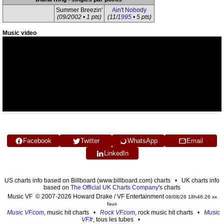
Summer Breezin'
Ain't Nobody
(09/2002 • 1 pts)
(11/
1995
• 5 pts)
Music video
Facebook
Twitter
WhatsApp
Email
LinkedIn
US charts info based on Billboard (www.billboard.com) charts • UK charts info
based on
The Official UK Charts Company
's charts
Music VF © 2007-2026 Howard Drake / VF Entertainment
08/08/26 18h46:26 xx
faux
Music VF.com
, music hit charts •
Rock VF.com
, rock music hit charts •
Music
VF.fr
, tous les tubes •