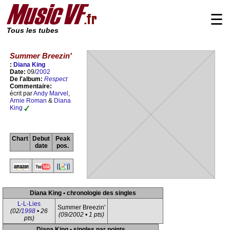
☰
Tous les tubes
Summer Breezin'
:
Diana King
Date:
09/
2002
De l'album:
Respect
Commentaire:
écrit par
Andy Marvel
,
Arnie Roman
&
Diana
King
Chart
Debut
Peak
date
pos.
Diana King • chronologie des singles
L-L-Lies
Summer Breezin'
(02/
1998
• 26
(09/2002 • 1 pts)
pts)
Diana King • singles par points