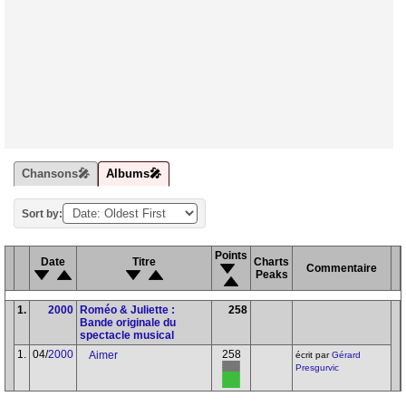
Chansons🎤
Albums🎤
Sort by:
Points
Date
Titre
Charts
Commentaire
Peaks
1.
2000
Roméo & Juliette :
258
Bande originale du
spectacle musical
1.
04/
2000
258
Aimer
écrit par
Gérard
Presgurvic